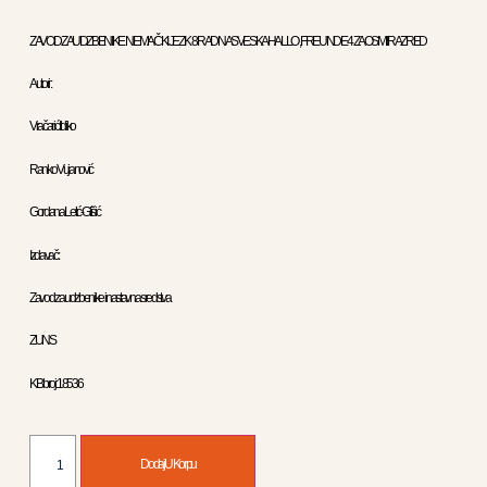
ZAVOD ZA UDZBENIKE NEMAČKI JEZIK 8 RADNA SVESKA HALLO , FREUNDE 4 ZA OSMI RAZRED
Autori :
Vračarić Ildiko
Ranko Vujanović
Gordana Letić-Glišić
Izdavač :
Zavod za udzbenike i nastavna sredstva
ZUNS
KB broj: 18536
Dodaj U Korpu