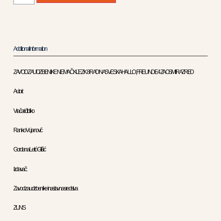
Additional Information
ZAVOD ZA UDZBENIKE NEMAČKI JEZIK 8 RADNA SVESKA HALLO , FREUNDE 4 ZA OSMI RAZRED
Autori :
Vračarić Ildiko
Ranko Vujanović
Gordana Letić-Glišić
Izdavač :
Zavod za udzbenike i nastavna sredstva
ZUNS