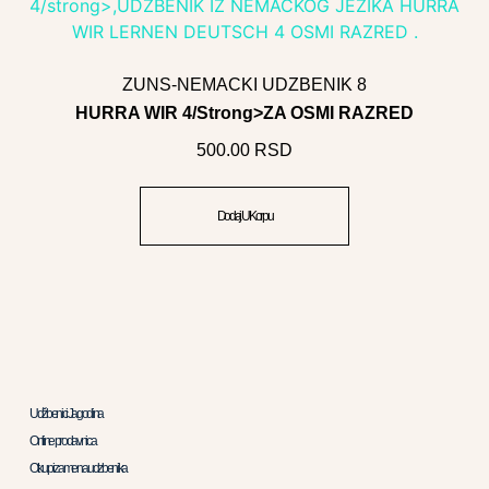
ZUNS-NEMACKI UDZBENIK 8
HURRA WIR 4/strong>ZA OSMI RAZRED
500.00
RSD
Dodaj U Korpu
Udžbenici Jagodina
Online prodavnica
Otkup i zamena udzbenika