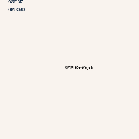
062/231-347
063/153-05-90
© 2026 Udžbenici Jagodina