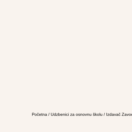
Početna
/
Udzbenici za osnovnu školu
/
Izdavač Zavo