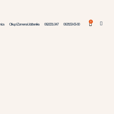
0
nica
Otkup I Zamena Udzbenika
062/231-347
063/153-05-90