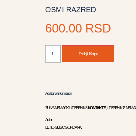
OSMI RAZRED
600.00
RSD
Dodaj U Korpu
Additional Information
ZUNS-NEMACKI UDZBENIK 8
KONTAKTE
,UDZBENIK IZ NEMA
Autor:
LETIĆ-GLIŠIĆ GORDANA