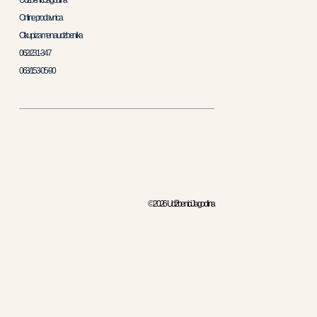
Udžbenici Jagodina
Online prodavnica
Otkup i zamena udzbenika
062/231-347
063/153-05-90
© 2026 Udžbenici Jagodina