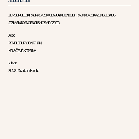
Additional Information
ZUNS-ENGLESKI RADNA SVESKA 8
ENJOYING ENGLISH
,RADNA SVESKA IZ ENGLESKOG
JEZIKA
ENJOYING ENGLISH
OSMI RAZRED .
Autori:
PENDLEBURY JONATHAN ,
KOVAČEVIĆ KATARINA
Izdavac :
ZUNS – Zavod za udzbenike