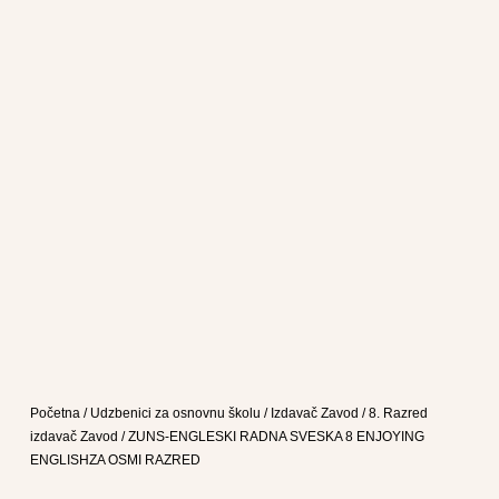
Početna
/
Udzbenici za osnovnu školu
/
Izdavač Zavod
/
8. Razred
izdavač Zavod
/ ZUNS-ENGLESKI RADNA SVESKA 8 ENJOYING
ENGLISHZA OSMI RAZRED