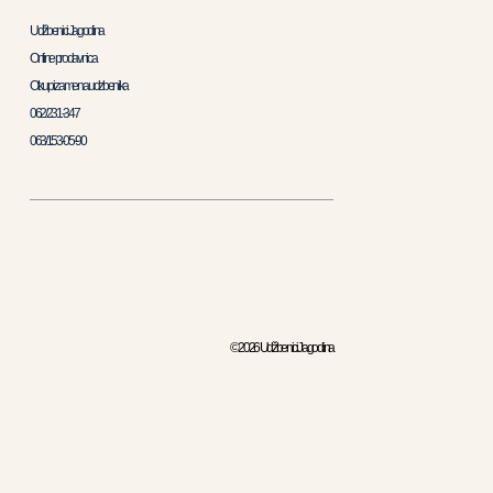
Udžbenici Jagodina
Online prodavnica
Otkup i zamena udzbenika
062/231-347
063/153-05-90
© 2026 Udžbenici Jagodina