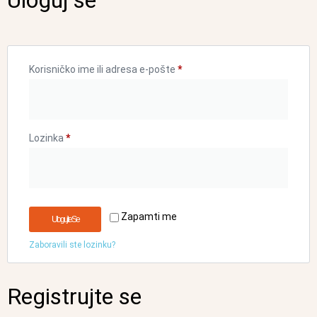
Uloguj se
Korisničko ime ili adresa e-pošte
*
Lozinka
*
Zapamti me
Ulogujte Se
Zaboravili ste lozinku?
Registrujte se