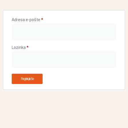
Adresa e-pošte
*
Lozinka
*
Registrujte Se