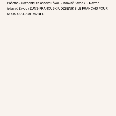
Početna
/
Udzbenici za osnovnu školu
/
Izdavač Zavod
/
8. Razred
izdavač Zavod
/ ZUNS-FRANCUSKI UDZBENIK 8 LE FRANCAIS POUR
NOUS 4ZA OSMI RAZRED