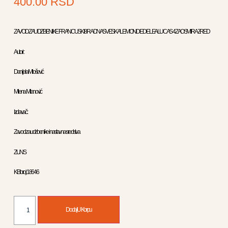
400.00
RSD
ZAVOD ZA UDZBENIKE FRANCUSKI 8 RADNA SVESKA LE MONDE DE LEA LUCAS 4 ZA OSMI RAZRED
Autori :
Danijela Milošević
Milena Milanović
Izdavač :
Zavod za udzbenike i nastavna sredstva
ZUNS
KB broj: 18646
Dodaj U Korpu