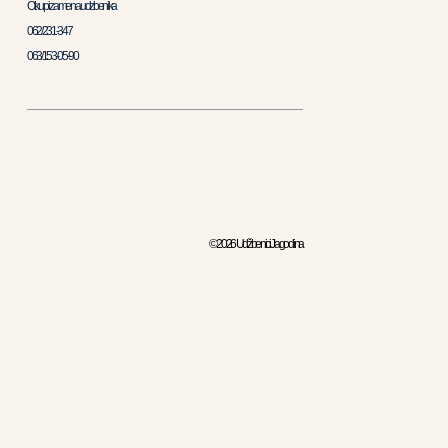
Otkup i zamena udzbenika
062/231-347
063/153-05-90
© 2026 Udžbenici Jagodina