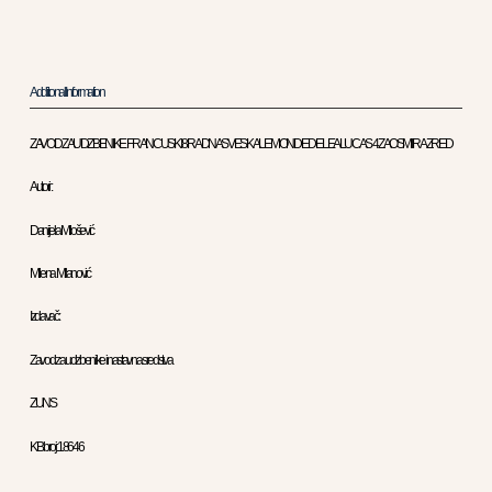
Additional Information
ZAVOD ZA UDZBENIKE FRANCUSKI 8 RADNA SVESKA LE MONDE DE LEA LUCAS 4 ZA OSMI RAZRED
Autori :
Danijela Milošević
Milena Milanović
Izdavač :
Zavod za udzbenike i nastavna sredstva
ZUNS
KB broj: 18646