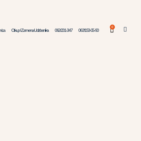
0
nica
Otkup I Zamena Udzbenika
062/231-347
063/153-05-90