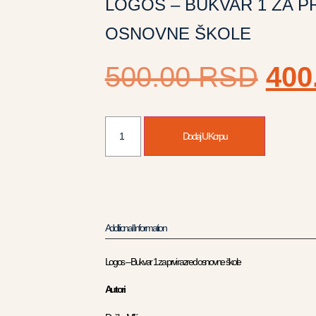
LOGOS – BUKVAR 1 ZA P
OSNOVNE ŠKOLE
500.00
RSD
400
Dodaj U Korpu
Additional Information
Logos – Bukvar 1 za prvi razred osnovne škole
Autori