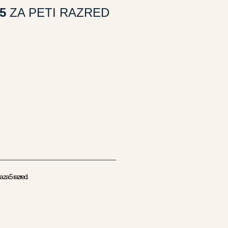
 5
ZA PETI RAZRED
ka za 5 razred.