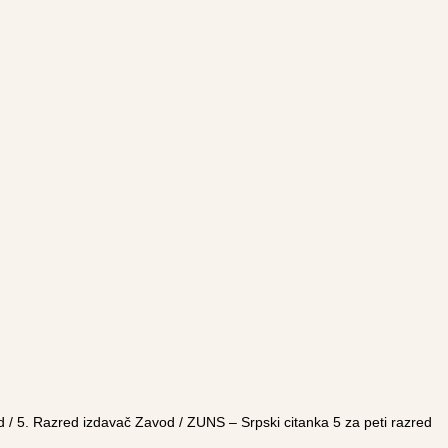
d
/
5. Razred izdavač Zavod
/ ZUNS – Srpski citanka 5 za peti razred