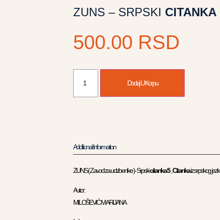
ZUNS – SRPSKI
CITANKA
500.00
RSD
Dodaj U Korpu
Additional Information
ZUNS ( Zavod za udzbenike )- Srpski
citanka 5
,
Citanka
iz srpskog jezi
Autor:
MILOŠEVIĆ MARIJANA