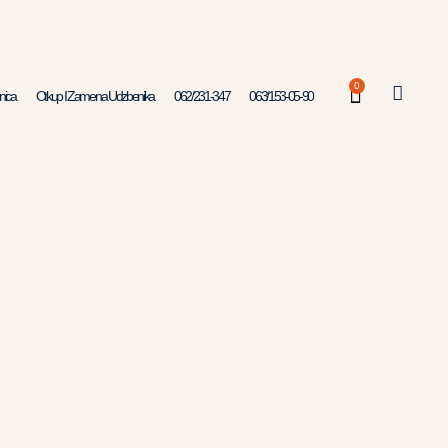
0
nica
Otkup I Zamena Udzbenika
062/231-347
063/153-05-90