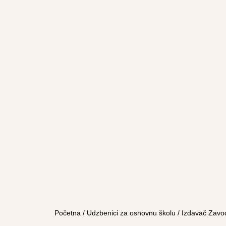
Početna
/
Udzbenici za osnovnu školu
/
Izdavač Zavo