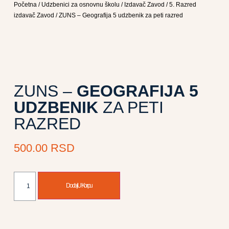
Početna
/
Udzbenici za osnovnu školu
/
Izdavač Zavod
/
5. Razred
izdavač Zavod
/ ZUNS – Geografija 5 udzbenik za peti razred
ZUNS –
GEOGRAFIJA 5
UDZBENIK
ZA PETI
RAZRED
500.00
RSD
Dodaj U Korpu