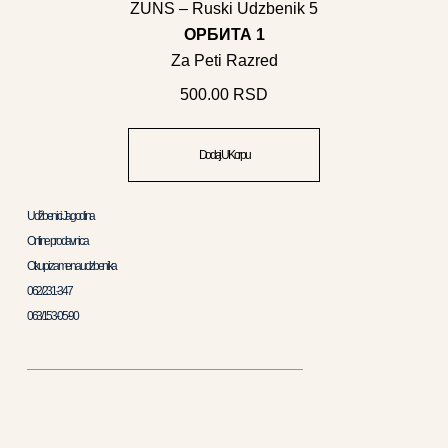
ZUNS – Ruski Udzbenik 5
ОРБИТА 1
Za Peti Razred
500.00
RSD
Dodaj U Korpu
Udžbenici Jagodina
Online prodavnica
Otkup i zamena udzbenika
062/231-347
063/153-05-90