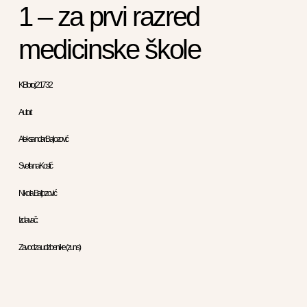
1 – za prvi razred
medicinske škole
KB broj: 21732
Autori:
Aleksandar Baljozović
Svetlana Kostić
Nikola Baljozović
Izdavač :
Zavod za udzbenike ( zuns )