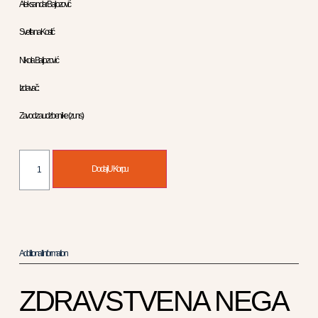
Aleksandar Baljozović
Svetlana Kostić
Nikola Baljozović
Izdavač :
Zavod za udzbenike ( zuns )
Dodaj U Korpu
Additional Information
ZDRAVSTVENA NEGA