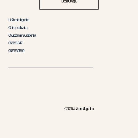
Dodaj U Korpu
Udžbenici Jagodina
Online prodavnica
Otkup i zamena udzbenika
062/231-347
063/153-05-90
© 2026 Udžbenici Jagodina