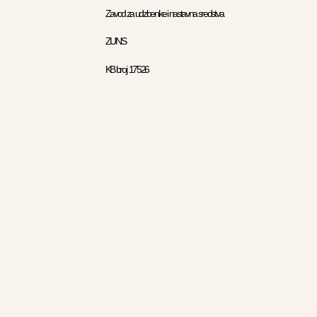
Zavod za udzbenike i nastavna sredstva
ZUNS
KB broj: 17526