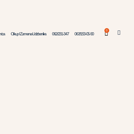
0
nica
Otkup I Zamena Udzbenika
062/231-347
063/153-05-90