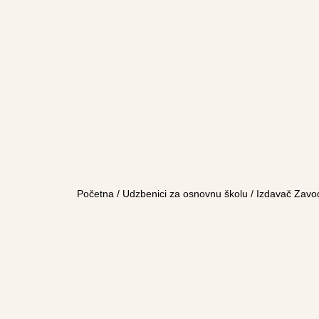
Početna
/
Udzbenici za osnovnu školu
/
Izdavač Zavo