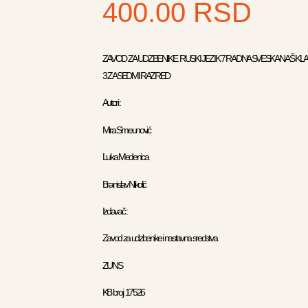
400.00
RSD
ZAVOD ZA UDZBENIKE RUSKI JEZIK 7 RADNA SVESKA NAŠ KL
3 ZA SEDMI RAZRED
Autori :
Mira Simeunović
Luka Medenica
Branislav Nikolić
Izdavač :
Zavod za udzbenike i nastavna sredstva
ZUNS
KB broj: 17526