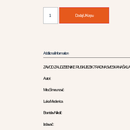
Dodaj U Korpu
Additional Information
ZAVOD ZA UDZBENIKE RUSKI JEZIK 7 RADNA SVESKA NAŠ KL
Autori :
Mira Simeunović
Luka Medenica
Branislav Nikolić
Izdavač :