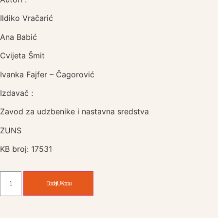
Ildiko Vračarić
Ana Babić
Cvijeta Šmit
Ivanka Fajfer – Čagorović
Izdavač :
Zavod za udzbenike i nastavna sredstva
ZUNS
KB broj: 17531
Dodaj U Korpu