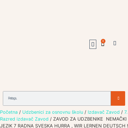
0
Udžbenici Jagodina
Online Prodavnica
Otkup I Zamena Udzbenika
062/231-347
063/153-05-90
Početna
/
Udzbenici za osnovnu školu
/
Izdavač Zavod
/
7.
Razred izdavač Zavod
/ ZAVOD ZA UDZBENIKE NEMAČKI
JEZIK 7 RADNA SVESKA HURRA , WIR LERNEN DEUTSCH !