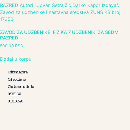
ZAVOD ZA UDZBENIKE FIZIKA 7 UDZBENIK ZA SEDMI
RAZRED
500.00
RSD
Dodaj u korpu
Udžbenici Jagodina
Online prodavnica
Otkup i zamena udzbenika
062/231-347
063/153-05-90