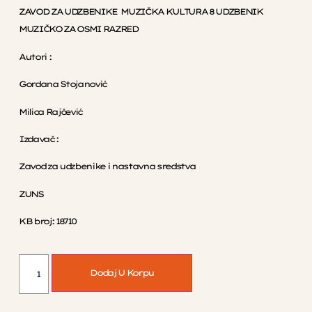
ZAVOD ZA UDZBENIKE MUZIČKA KULTURA 8 UDZBENIK
MUZIČKO ZA OSMI RAZRED
Autori :
Gordana Stojanović
Milica Rajčević
Izdavač :
Zavod za udzbenike i nastavna sredstva
ZUNS
KB broj: 18710
Dodaj U Korpu