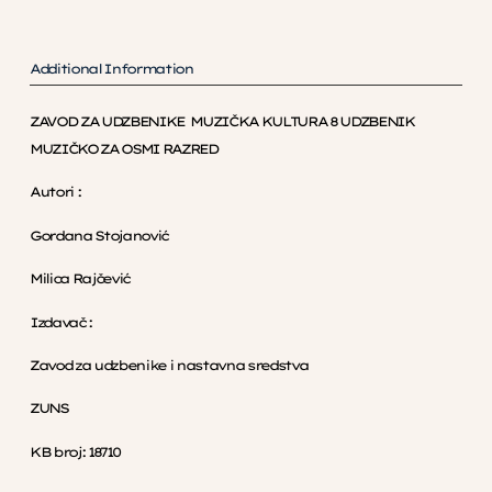
Additional Information
ZAVOD ZA UDZBENIKE MUZIČKA KULTURA 8 UDZBENIK
MUZIČKO ZA OSMI RAZRED
Autori :
Gordana Stojanović
Milica Rajčević
Izdavač :
Zavod za udzbenike i nastavna sredstva
ZUNS
KB broj: 18710