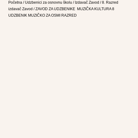
Početna
/
Udzbenici za osnovnu školu
/
Izdavač Zavod
/
8. Razred
izdavač Zavod
/ ZAVOD ZA UDZBENIKE MUZIČKA KULTURA 8
UDZBENIK MUZIČKO ZA OSMI RAZRED