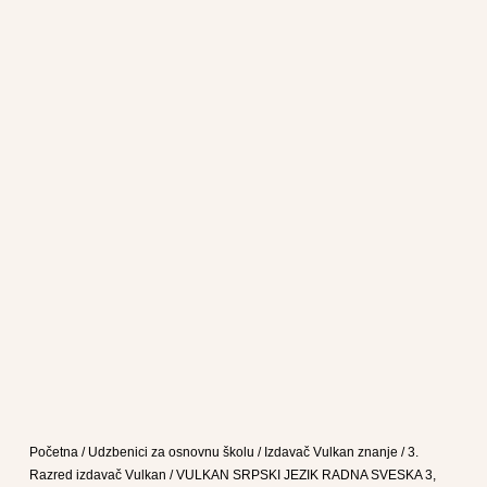
Početna
/
Udzbenici za osnovnu školu
/
Izdavač Vulkan znanje
/
3.
Razred izdavač Vulkan
/ VULKAN SRPSKI JEZIK RADNA SVESKA 3,