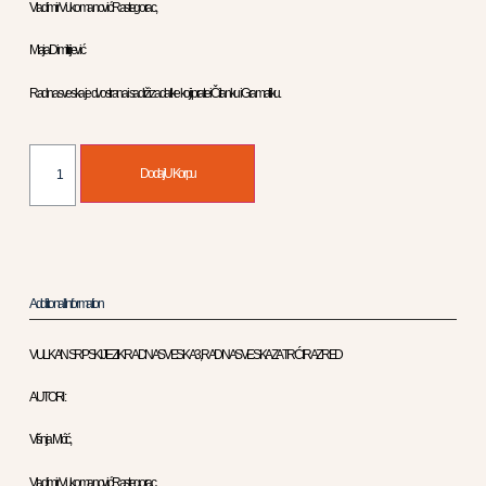
Vladimir Vukomanović Rastegorac,
Maja Dimitrijević
Radna sveska je dvostrana i sadrži zadatke koji prate i Čitanku i Gramatiku.
Dodaj U Korpu
Additional Information
VULKAN SRPSKI JEZIK RADNA SVESKA 3, RADNA SVESKA ZA TRĆI RAZRED
AUTORI :
Višnja Mićić,
Vladimir Vukomanović Rastegorac,