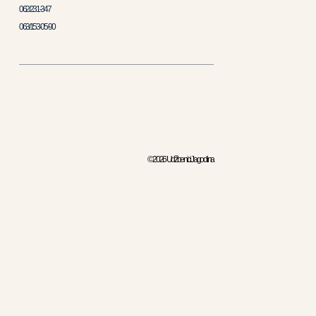
062/231-347
063/153-05-90
© 2026 Udžbenici Jagodina