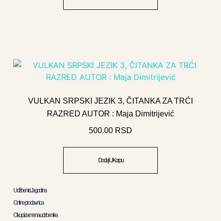
VULKAN SRPSKI JEZIK 3, ČITANKA ZA TRĆI
RAZRED AUTOR : Maja Dimitrijević
500.00
RSD
Dodaj U Korpu
Udžbenici Jagodina
Online prodavnica
Otkup i zamena udzbenika