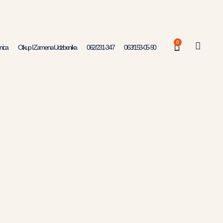
0
nica
Otkup I Zamena Udzbenika
062/231-347
063/153-05-90