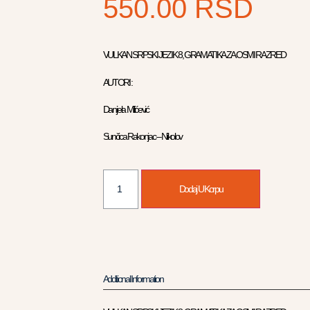
550.00
RSD
VULKAN SRPSKI JEZIK 8, GRAMATIKA ZA OSMI RAZRED
AUTORI :
Danijela Milićević
Sunčica Rakonjac – Nikolov
Dodaj U Korpu
Additional Information