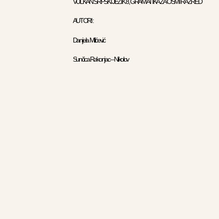
VULKAN SRPSKI JEZIK 8, GRAMATIKA ZA OSMI RAZRED
AUTORI :
Danijela Milićević
Sunčica Rakonjac – Nikolov