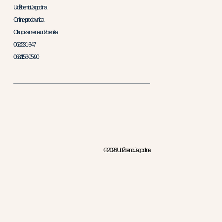
Udžbenici Jagodina
Online prodavnica
Otkup i zamena udzbenika
062/231-347
063/153-05-90
© 2026 Udžbenici Jagodina