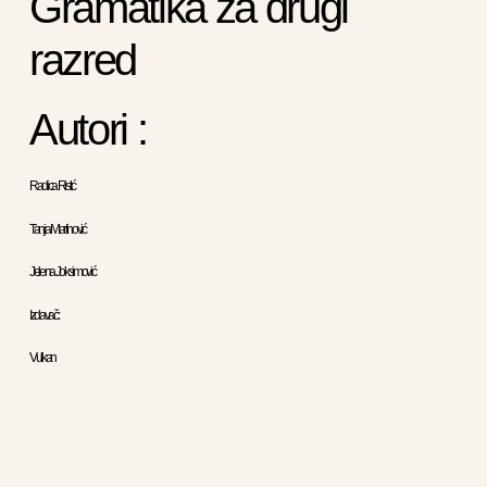
Gramatika za drugi
razred
Autori :
Radica Ristić
Tanja Martinović
Jelena Joksimović
Izdavač :
Vulkan