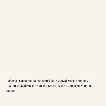
Početna
/
Udzbenici za osnovnu školu
/
Izdavač Vulkan znanje
/
2.
Razred izdavač Vulkan
/ Vulkan Srpski jezik 2, Gramatika za drugi
razred