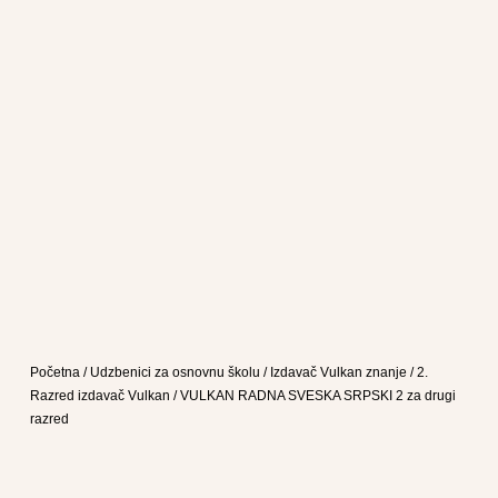
Početna
/
Udzbenici za osnovnu školu
/
Izdavač Vulkan znanje
/
2.
Razred izdavač Vulkan
/ VULKAN RADNA SVESKA SRPSKI 2 za drugi
razred