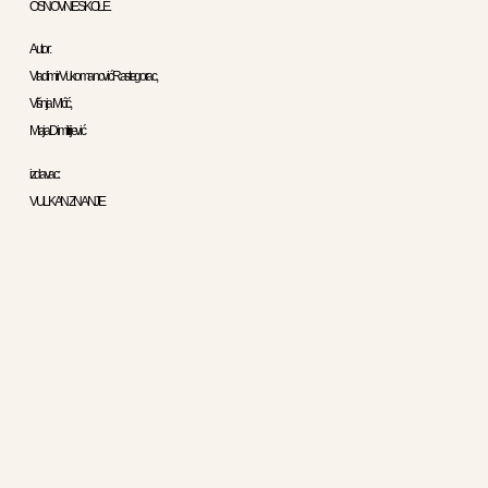
OSNOVNE SKOLE .
Autor :
Vladimir Vukomanović Rastegorac,
Višnja Mićić,
Maja Dimitrijević
izdavac:
VULKAN ZNANJE