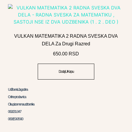
VULKAN MATEMATIKA 2 RADNA SVESKA DVA
DELA Za Drugi Razred
650.00
RSD
Dodaj U Korpu
Udžbenici Jagodina
Online prodavnica
Otkup i zamena udzbenika
062/231-347
063/153-05-90