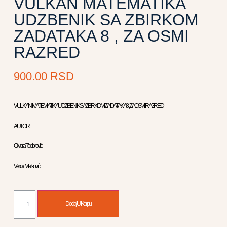
VULKAN MATEMATIKA
UDZBENIK SA ZBIRKOM
ZADATAKA 8 , ZA OSMI
RAZRED
900.00
RSD
VULKAN MATEMATIKA UDZBENIK SA ZBIRKOM ZADATAKA 8 , ZA OSMI RAZRED
AUTOR :
Olivera Todorović
Verica Marković
Dodaj U Korpu