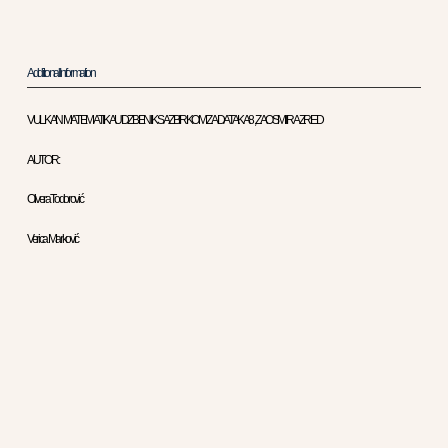
Additional Information
VULKAN MATEMATIKA UDZBENIK SA ZBIRKOM ZADATAKA 8 , ZA OSMI RAZRED
AUTOR :
Olivera Todorović
Verica Marković