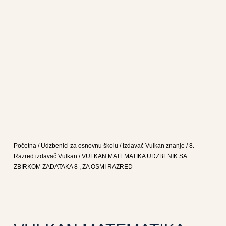
Početna
/
Udzbenici za osnovnu školu
/
Izdavač Vulkan znanje
/
8.
Razred izdavač Vulkan
/ VULKAN MATEMATIKA UDZBENIK SA
ZBIRKOM ZADATAKA 8 , ZA OSMI RAZRED