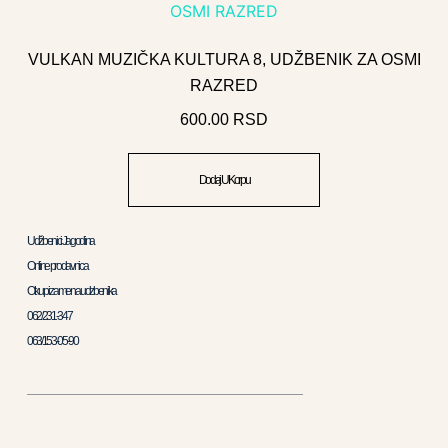
VULKAN MUZIČKA KULTURA 8, UDŽBENIK ZA OSMI
RAZRED
600.00
RSD
Dodaj U Korpu
Udžbenici Jagodina
Online prodavnica
Otkup i zamena udzbenika
062/231-347
063/153-05-90