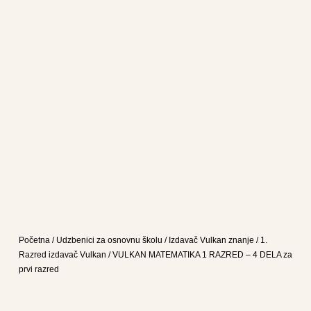
Početna
/
Udzbenici za osnovnu školu
/
Izdavač Vulkan znanje
/
1.
Razred izdavač Vulkan
/ VULKAN MATEMATIKA 1 RAZRED – 4 DELA za
prvi razred