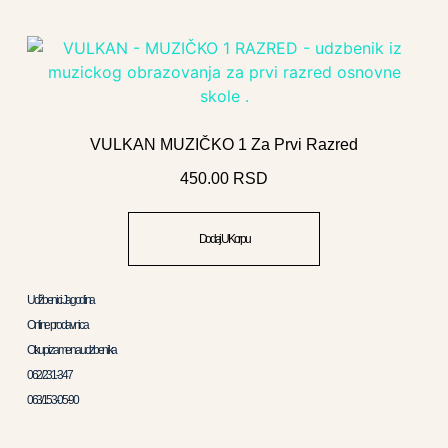
VULKAN MUZIČKO 1 Za Prvi Razred
450.00
RSD
Dodaj U Korpu
Udžbenici Jagodina
Online prodavnica
Otkup i zamena udzbenika
062/231-347
063/153-05-90