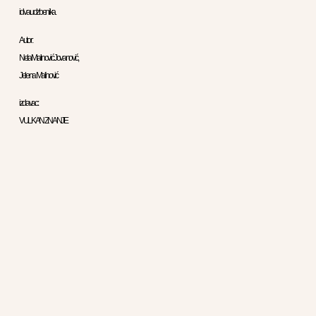
i dva udzbenika.
Autor :
Nela Malinović Jovanović,
Jelena Malinović
izdavac:
VULKAN ZNANJE