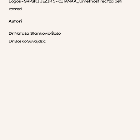
Logos – SRPSKI JEZIK 5 – ČITANKA „Umetnost reči“za peti
razred
Autori
Dr Nataša Stanković-Šošo
Dr Boško Suvajdžić