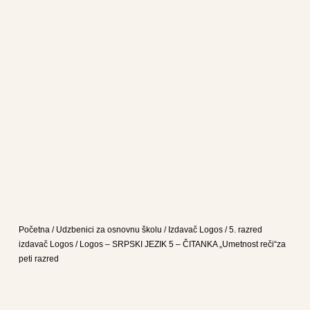
Početna
/
Udzbenici za osnovnu školu
/
Izdavač Logos
/
5. razred
izdavač Logos
/ Logos – SRPSKI JEZIK 5 – ČITANKA „Umetnost reči“za
peti razred