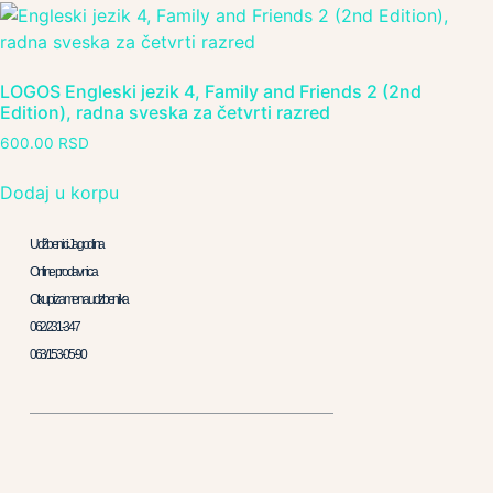
LOGOS Engleski jezik 4, Family and Friends 2 (2nd
Edition), radna sveska za četvrti razred
600.00
RSD
Dodaj u korpu
Udžbenici Jagodina
Online prodavnica
Otkup i zamena udzbenika
062/231-347
063/153-05-90