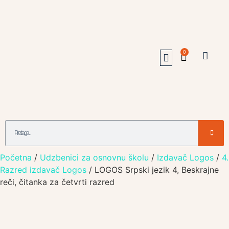
0
Udžbenici Jagodina
Online Prodavnica
Otkup I Zamena Udzbenika
062/231-347
063/153-05-90
Početna
/
Udzbenici za osnovnu školu
/
Izdavač Logos
/
4.
Razred izdavač Logos
/ LOGOS Srpski jezik 4, Beskrajne
reči, čitanka za četvrti razred