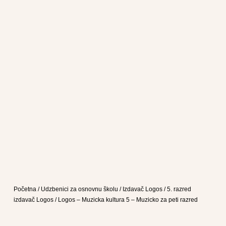
Početna
/
Udzbenici za osnovnu školu
/
Izdavač Logos
/
5. razred
izdavač Logos
/ Logos – Muzicka kultura 5 – Muzicko za peti razred