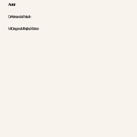
Autori
Dr Aleksandra Paladin
Mr Dragana Mihajlović-Bokan