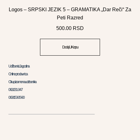
Logos – SRPSKI JEZIK 5 – GRAMATIKA „Dar Reči“ Za
Peti Razred
500.00
RSD
Dodaj U Korpu
Udžbenici Jagodina
Online prodavnica
Otkup i zamena udzbenika
062/231-347
063/153-05-90