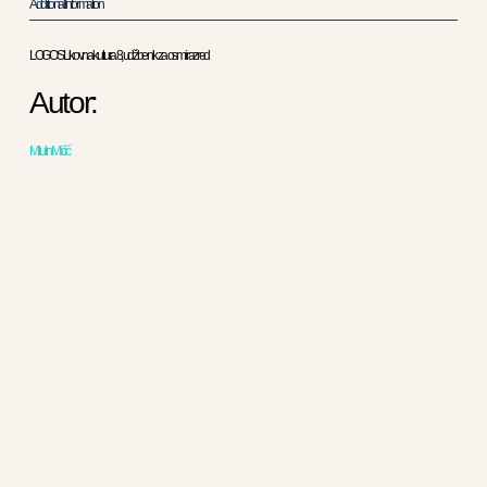
Additional Information
LOGOS Likovna kultura 8, udžbenik za osmi razred
Autor:
Milutin Mićić