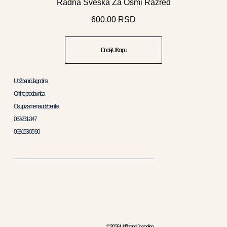
Radna Sveska Za Osmi Razred
600.00
RSD
Dodaj U Korpu
Udžbenici Jagodina
Online prodavnica
Otkup i zamena udzbenika
062/231-347
063/153-05-90
© 2026 Udžbenici Jagodina