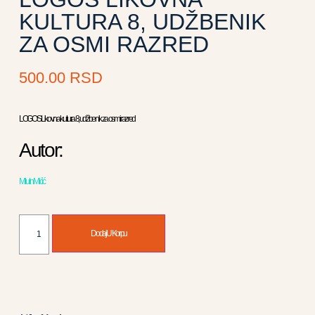
KULTURA 8, UDŽBENIK
ZA OSMI RAZRED
500.00
RSD
LOGOS Likovna kultura 8, udžbenik za osmi razred
Autor:
Milutin Mićić
Dodaj U Korpu