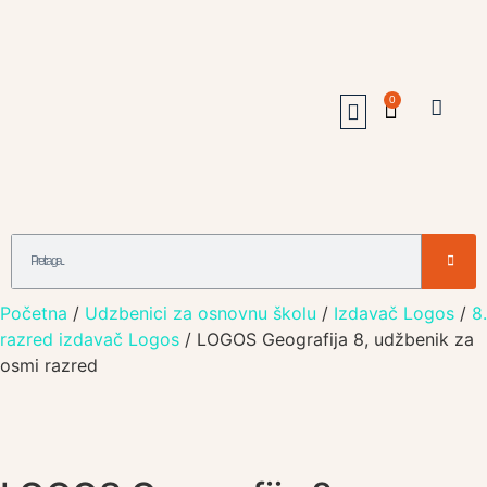
0
Udžbenici Jagodina
Online Prodavnica
Otkup I Zamena Udzbenika
062/231-347
063/153-05-90
Početna
/
Udzbenici za osnovnu školu
/
Izdavač Logos
/
8.
razred izdavač Logos
/ LOGOS Geografija 8, udžbenik za
osmi razred