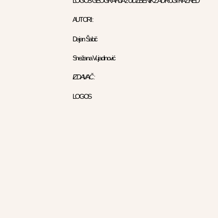
LOGOS GEOGRAFIJA 2 UDZBENIK ZA DRUGI RAZRED
AUTORI :
Dejan Šabić
Snežana Vujadinović
IZDAVAČ :
LOGOS