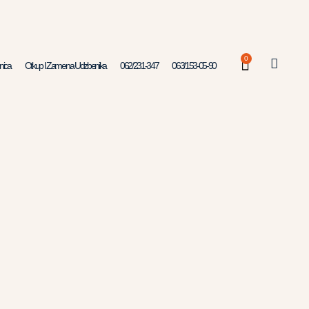
0
nica
Otkup I Zamena Udzbenika
062/231-347
063/153-05-90