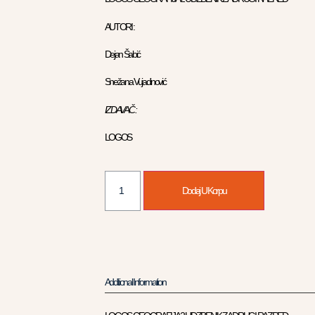
AUTORI :
Dejan Šabić
Snežana Vujadinović
IZDAVAČ :
LOGOS
Dodaj U Korpu
Additional Information