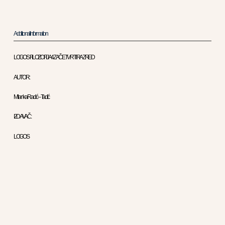
Additional Information
LOGOS FILOZOFIJA 4 ZA ČETVRTI RAZRED
AUTOR :
Milanka Radić – Tadić
IZDAVAČ :
LOGOS