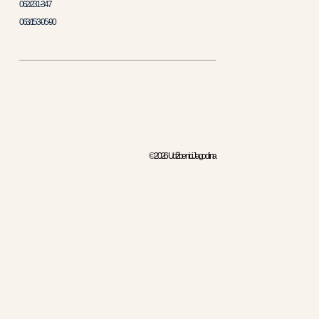
062/231-347
063/153-05-90
© 2026 Udžbenici Jagodina