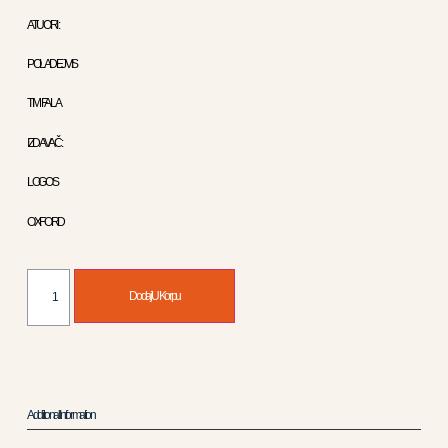
ATUORI :
POL A DEJVIS
TIM FALA
IZDAVAČ :
LOGOS
OXFORD
Dodaj U Korpu
Additional Information