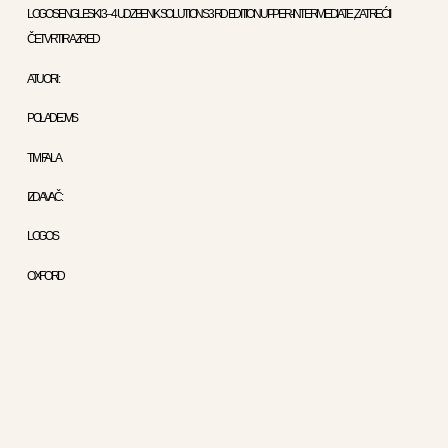
LOGOS ENGLESKI 3 – 4 UDZBENIK SOLUTIONS 3 RD EDITION UPPER-INTERMEDIATE , ZA TREĆI I
ČETVRTI RAZRED
ATUORI :
POL A DEJVIS
TIM FALA
IZDAVAČ :
LOGOS
OXFORD