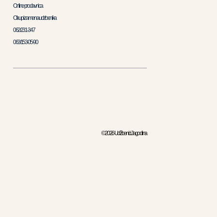
Online prodavnica
Otkup i zamena udzbenika
062/231-347
063/153-05-90
© 2026 Udžbenici Jagodina