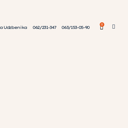
0
a Udzbenika
062/231-347
063/153-05-90