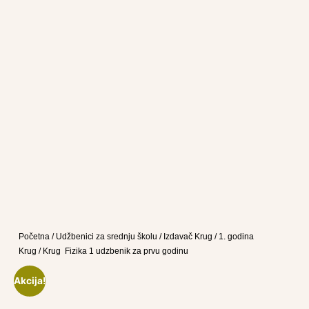
Početna
/
Udžbenici za srednju školu
/
Izdavač Krug
/
1. godina
Krug
/ Krug Fizika 1 udzbenik za prvu godinu
Akcija!