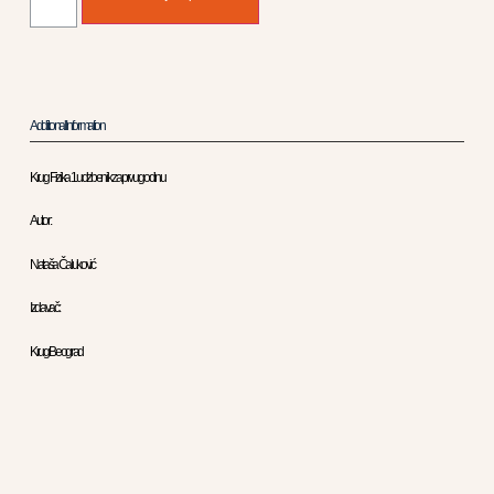
Additional Information
Krug Fizika 1 udzbenik za prvu godinu
Autor :
Nataša Čaluković
Izdavač :
Krug Beograd