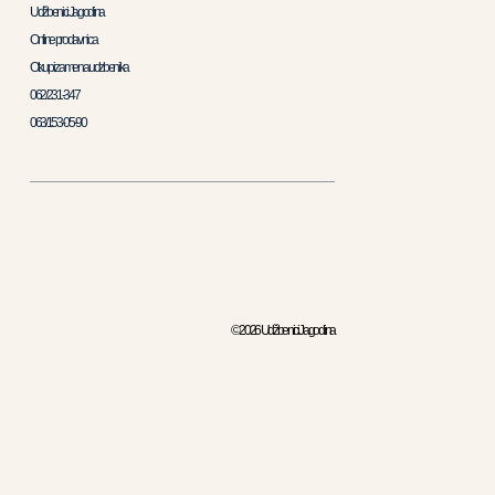
Udžbenici Jagodina
Online prodavnica
Otkup i zamena udzbenika
062/231-347
063/153-05-90
© 2026 Udžbenici Jagodina