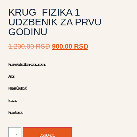
KRUG FIZIKA 1
UDZBENIK ZA PRVU
GODINU
1,200.00
RSD
900.00
RSD
Krug Fizika 1 udzbenik za prvu godinu
Autor :
Nataša Čaluković
Izdavač :
Krug Beograd
Dodaj U Korpu