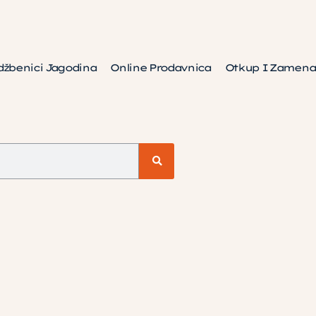
džbenici Jagodina
Online Prodavnica
Otkup I Zamena