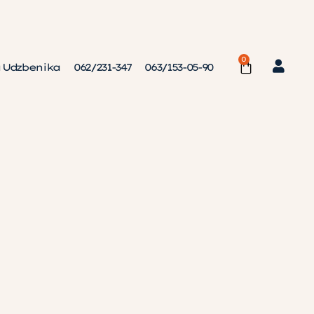
0
 Udzbenika
062/231-347
063/153-05-90