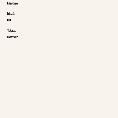
Majls Krejvn
Izdavač:
Klett
Tip korica:
meki povez