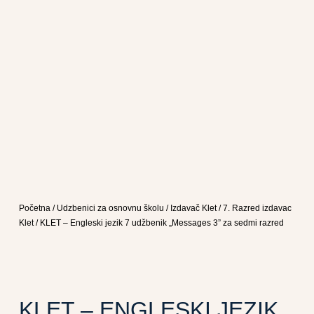
Početna
/
Udzbenici za osnovnu školu
/
Izdavač Klet
/
7. Razred izdavac
Klet
/ KLET – Engleski jezik 7 udžbenik „Messages 3” za sedmi razred
KLET – ENGLESKI JEZIK