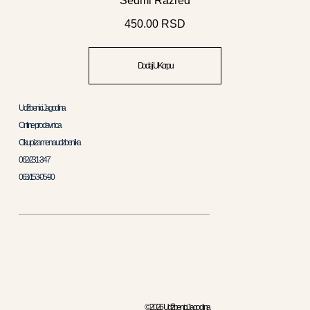
Sedmi Razred
450.00
RSD
Dodaj U Korpu
Udžbenici Jagodina
Online prodavnica
Otkup i zamena udzbenika
062/231-347
063/153-05-90
© 2026 Udžbenici Jagodina