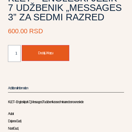
7 UDŽBENIK „MESSAGES
3” ZA SEDMI RAZRED
600.00
RSD
Dodaj U Korpu
Additional Information
KLET – Engleski jezik 7, „Messages 3” udzbenik za sedmi razred osnovne skole
Autori:
Dajana Gudi,
Noel Gudi,