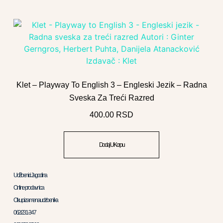
Klet – Playway To English 3 – Engleski Jezik – Radna
Sveska Za Treći Razred
400.00
RSD
Dodaj U Korpu
Udžbenici Jagodina
Online prodavnica
Otkup i zamena udzbenika
062/231-347