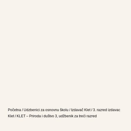
Početna
/
Udzbenici za osnovnu školu
/
Izdavač Klet
/
3. razred izdavac
Klet
/ KLET – Priroda i duštvo 3, udžbenik za treći razred