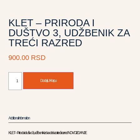
KLET – PRIRODA I
DUŠTVO 3, UDŽBENIK ZA
TREĆI RAZRED
900.00
RSD
Dodaj U Korpu
Additional Information
KLET – Priroda i duštvo 3, udžbenik iz dva dela za treći razred NOVO IZDANJE