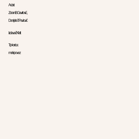
Autori:
Zoran B. Gavrilović,
Danijela T. Pavlović
Izdavač:Klett
Tip korica:
meki povez