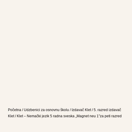
Početna
/
Udzbenici za osnovnu školu
/
Izdavač Klet
/
5. razred izdavač
Klet
/ Klet – Nemački jezik 5 radna sveska „Magnet neu 1”za peti razred