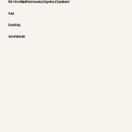
Klet – Nemački jezik 5 radna sveska „Magnet neu 1”za peti razred
Autori:
Đorđo Mota,
Vesna Nikolovski