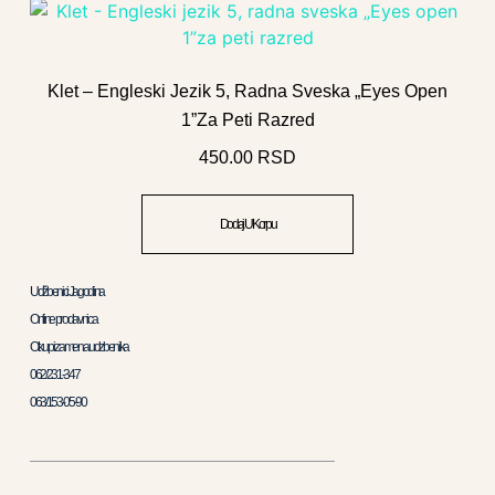
Klet – Engleski Jezik 5, Radna Sveska „Eyes Open
1”za Peti Razred
450.00
RSD
Dodaj U Korpu
Udžbenici Jagodina
Online prodavnica
Otkup i zamena udzbenika
062/231-347
063/153-05-90