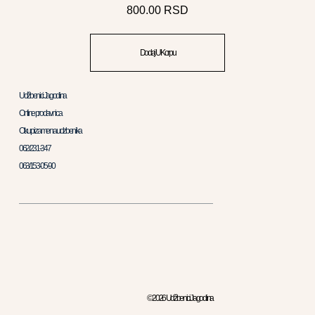
800.00
RSD
Dodaj U Korpu
Udžbenici Jagodina
Online prodavnica
Otkup i zamena udzbenika
062/231-347
063/153-05-90
© 2026 Udžbenici Jagodina