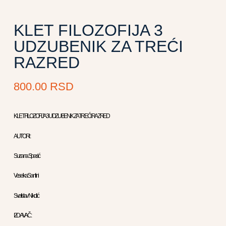
KLET FILOZOFIJA 3
UDZUBENIK ZA TREĆI
RAZRED
800.00
RSD
KLET FILOZOFIJA 3 UDZUBENIK ZA TREĆI RAZRED
AUTORI :
Suzana Spasić
Veselka Santini
Svetislav Nikolić
IZDAVAČ :