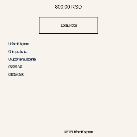
800.00
RSD
Dodaj U Korpu
Udžbenici Jagodina
Online prodavnica
Otkup i zamena udzbenika
062/231-347
063/153-05-90
© 2026 Udžbenici Jagodina