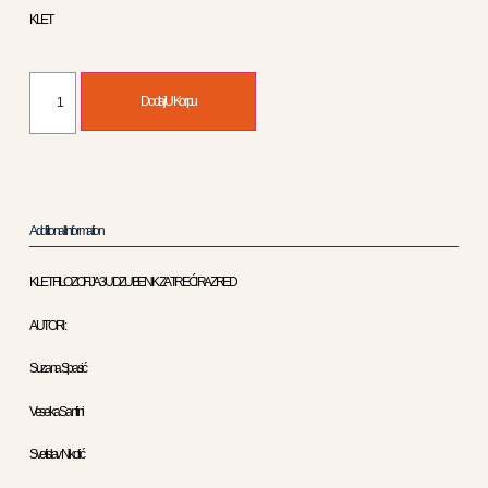
KLET
Dodaj U Korpu
Additional Information
KLET FILOZOFIJA 3 UDZUBENIK ZA TREĆI RAZRED
AUTORI :
Suzana Spasić
Veselka Santini
Svetislav Nikolić