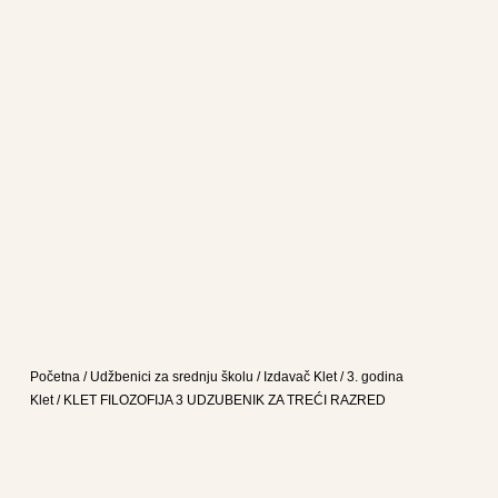
Početna
/
Udžbenici za srednju školu
/
Izdavač Klet
/
3. godina
Klet
/ KLET FILOZOFIJA 3 UDZUBENIK ZA TREĆI RAZRED