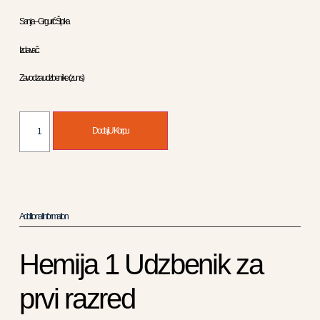
Sanja – Grgurić Šipka
Izdavač :
Zavod za udzbenike ( zuns )
Dodaj U Korpu
Additional Information
Hemija 1 Udzbenik za
prvi razred