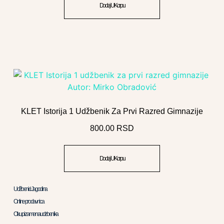
Dodaj U Korpu
KLET Istorija 1 Udžbenik Za Prvi Razred Gimnazije
800.00
RSD
Dodaj U Korpu
Udžbenici Jagodina
Online prodavnica
Otkup i zamena udzbenika