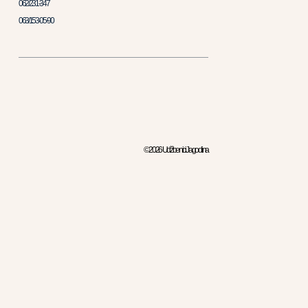
062/231-347
063/153-05-90
© 2026 Udžbenici Jagodina