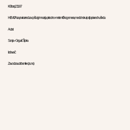
KB broj: 21187
HEMIJA za prvi razred za opštu i gimnaziju prirodno-metemtičkog smera, medicinsku i poljoprivrednu školu
Autori:
Sanja – Grgurić Šipka
Izdavač :
Zavod za udzbenike ( zuns )