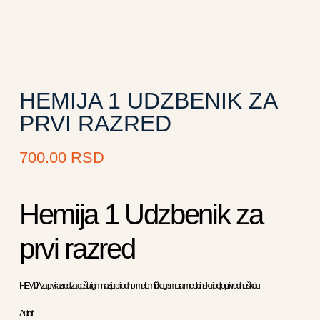
HEMIJA 1 UDZBENIK ZA
PRVI RAZRED
700.00
RSD
Hemija 1 Udzbenik za
prvi razred
HEMIJA za prvi razred za opštu i gimnaziju prirodno-metemtičkog smera, medicinsku i poljoprivrednu školu
Autori: