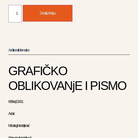
Dodaj U Korpu
Additional Information
GRAFIČKO
OBLIKOVANjE I PISMO
KB broj: 21411
Autori:
Miodrag Nedeljković
Slobodan Nedeljković