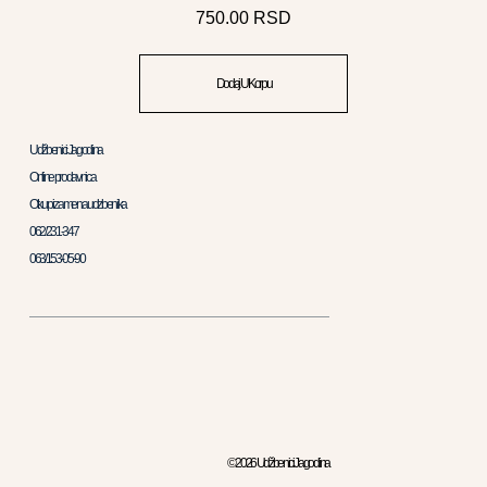
750.00
RSD
Dodaj U Korpu
Udžbenici Jagodina
Online prodavnica
Otkup i zamena udzbenika
062/231-347
063/153-05-90
© 2026 Udžbenici Jagodina