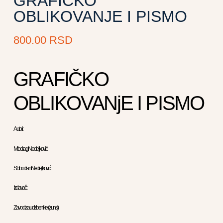
GRAFIČKO
OBLIKOVANJE I PISMO
800.00
RSD
GRAFIČKO
OBLIKOVANjE I PISMO
Autori:
Miodrag Nedeljković
Slobodan Nedeljković
Izdavač :
Zavod za udzbenike ( zuns )