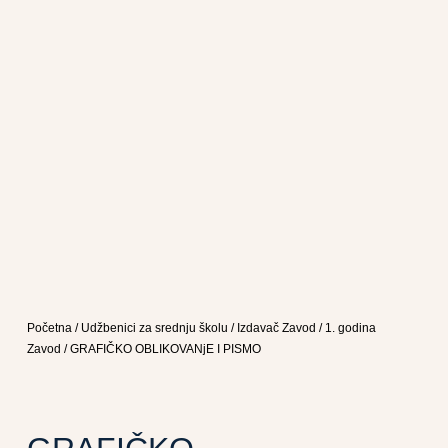
Početna
/
Udžbenici za srednju školu
/
Izdavač Zavod
/
1. godina
Zavod
/ GRAFIČKO OBLIKOVANjE I PISMO