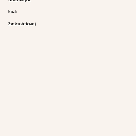
Izdavač :
Zavod za udzbenike ( zuns )