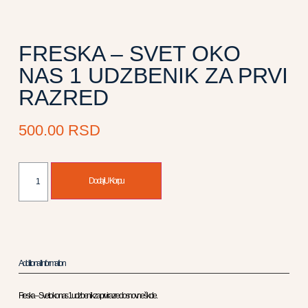
FRESKA – SVET OKO
NAS 1 UDZBENIK ZA PRVI
RAZRED
500.00
RSD
Dodaj U Korpu
Additional Information
Freska – Svet oko nas 1 udzbenik za prvi razred osnovne škole.