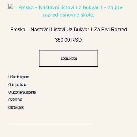
Freska – Nastavni Listovi Uz Bukvar 1 Za Prvi Razred
350.00
RSD
Dodaj U Korpu
Udžbenici Jagodina
Online prodavnica
Otkup i zamena udzbenika
062/231-347
063/153-05-90