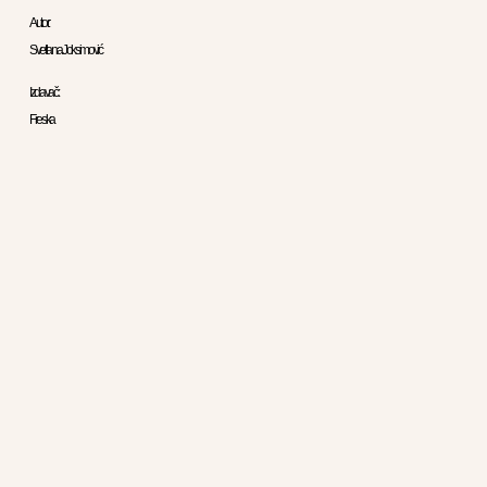
Autor:
Svetlana Joksimović
Izdavač:
Freska