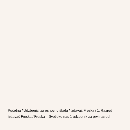
Početna
/
Udzbenici za osnovnu školu
/
Izdavač Freska
/
1. Razred
izdavač Freska
/ Freska – Svet oko nas 1 udzbenik za prvi razred