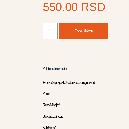
550.00
RSD
Dodaj U Korpu
Additional Information
Freska Srpski jezik 2, Čitanka za drugi razred
Autori :
Tanja Mihaljčić
Jovana Latinović
Vuk Sekač