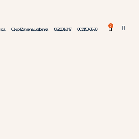
0
nica
Otkup I Zamena Udzbenika
062/231-347
063/153-05-90