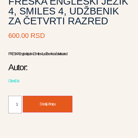
FRESKA ENGLESKI JEZIK
4, SMILES 4, UDŽBENIK
ZA ČETVRTI RAZRED
600.00
RSD
FRESKA Engleski jezik 4, Smiles 4, udžbenik za četvrti razred
Autor:
Dženi Duli
Dodaj U Korpu