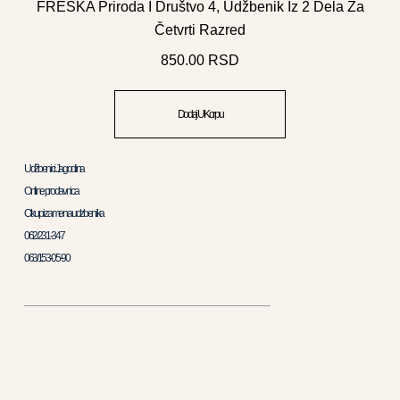
FRESKA Priroda I Društvo 4, Udžbenik Iz 2 Dela Za
Četvrti Razred
850.00
RSD
Dodaj U Korpu
Udžbenici Jagodina
Online prodavnica
Otkup i zamena udzbenika
062/231-347
063/153-05-90