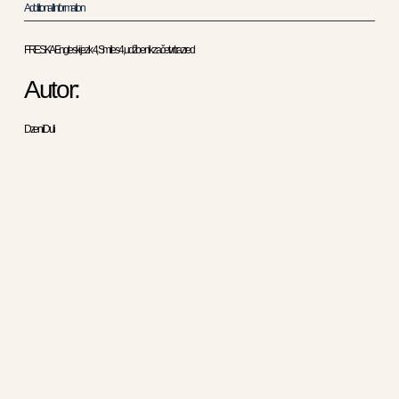
Additional Information
FRESKA Engleski jezik 4, Smiles 4, udžbenik za četvrti razred
Autor:
Dzeni Duli