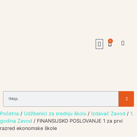
0
Udžbenici Jagodina
Online Prodavnica
Otkup I Zamena Udzbenika
062/231-347
063/153-05-90
Početna
/
Udžbenici za srednju školu
/
Izdavač Zavod
/
1.
godina Zavod
/ FINANSIJSKO POSLOVANJE 1 za prvi
razred ekonomske škole