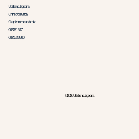
Udžbenici Jagodina
Online prodavnica
Otkup i zamena udzbenika
062/231-347
063/153-05-90
© 2026 Udžbenici Jagodina