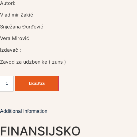
Autori:
Vladimir Zakić
Snježana Đurđević
Vera Mirović
Izdavač :
Zavod za udzbenike ( zuns )
Dodaj U Korpu
Additional Information
FINANSIJSKO