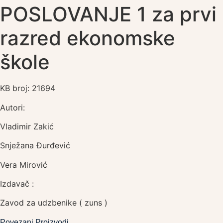
POSLOVANJE 1 za prvi
razred ekonomske
škole
KB broj: 21694
Autori:
Vladimir Zakić
Snježana Đurđević
Vera Mirović
Izdavač :
Zavod za udzbenike ( zuns )
Povezani Proizvodi