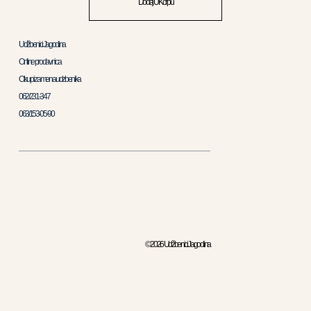
Dodaj U Korpu
Udžbenici Jagodina
Online prodavnica
Otkup i zamena udzbenika
062/231-347
063/153-05-90
© 2026 Udžbenici Jagodina