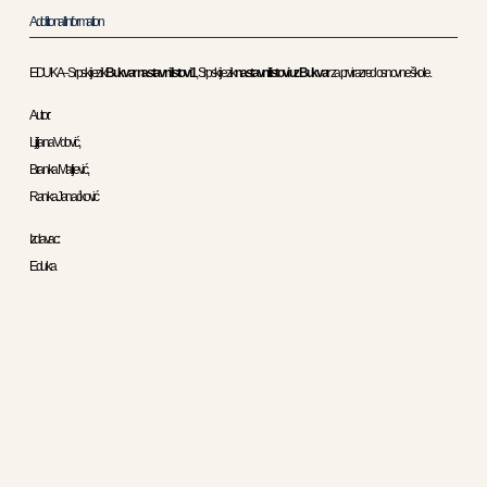
Additional Information
EDUKA – Srpski jezik
Bukvar nastavni listovi 1
, Srpski jezik
nastavni listovi uz Bukvar
za prvi razred osnovne škole .
Autor:
Ljiljana Vdović,
Branka Matijević,
Ranka Janaćković
Izdavac :
Eduka