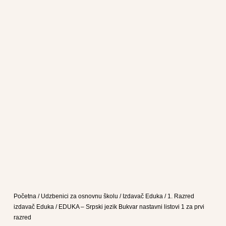
Početna
/
Udzbenici za osnovnu školu
/
Izdavač Eduka
/
1. Razred
izdavač Eduka
/ EDUKA – Srpski jezik Bukvar nastavni listovi 1 za prvi
razred