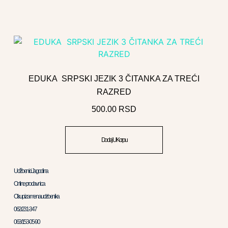
EDUKA SRPSKI JEZIK 3 ČITANKA ZA TREĆI
RAZRED
500.00
RSD
Dodaj U Korpu
Udžbenici Jagodina
Online prodavnica
Otkup i zamena udzbenika
062/231-347
063/153-05-90