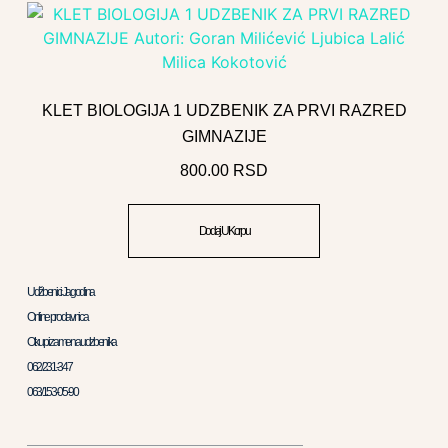
KLET BIOLOGIJA 1 UDZBENIK ZA PRVI RAZRED
GIMNAZIJE
800.00
RSD
Dodaj U Korpu
Udžbenici Jagodina
Online prodavnica
Otkup i zamena udzbenika
062/231-347
063/153-05-90