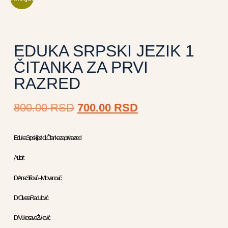
EDUKA SRPSKI JEZIK 1
ČITANKA ZA PRVI
RAZRED
800.00
RSD
700.00
RSD
Eduka Srpski jezik 1 Čitanka za prvi razred
Autori :
Dr Ana Stišović – Milovanović
Dr Olivera Radulović
Dr Vukosava Živković