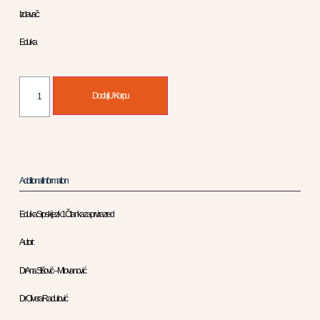
Izdavač :
Eduka
Dodaj U Korpu
Additional Information
Eduka Srpski jezik 1 Čitanka za prvi razred
Autori :
Dr Ana Stišović – Milovanović
Dr Olivera Radulović