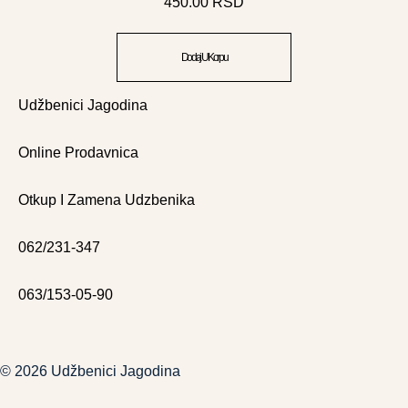
450.00
RSD
Dodaj U Korpu
Udžbenici Jagodina
Online Prodavnica
Otkup I Zamena Udzbenika
062/231-347
063/153-05-90
© 2026 Udžbenici Jagodina