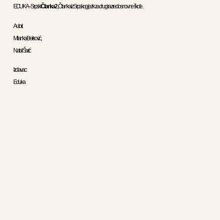
EDUKA – Srpski
Čitanka 2
, Čitanka iz Srpskog jezik za drugi razred osnovne škole .
Autori:
Milanka Berković,
Natali Šarić
Izdavac :
Eduka