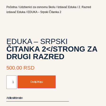
Početna
/
Udzbenici za osnovnu školu
/
Izdavač Eduka
/
2. Razred
izdavač Eduka
/ EDUKA – Srpski Čitanka 2
EDUKA – SRPSKI
ČITANKA 2</STRONG ZA
DRUGI RAZRED
500.00
RSD
Dodaj U Korpu
Additional Information