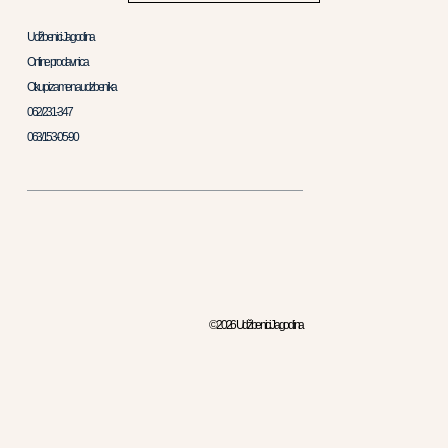
Udžbenici Jagodina
Online prodavnica
Otkup i zamena udzbenika
062/231-347
063/153-05-90
© 2026 Udžbenici Jagodina