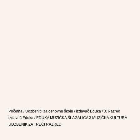
Početna
/
Udzbenici za osnovnu školu
/
Izdavač Eduka
/
3. Razred
izdavač Eduka
/ EDUKA MUZIČKA SLAGALICA 3 MUZIČKA KULTURA
UDZBENIK ZA TREĆI RAZRED