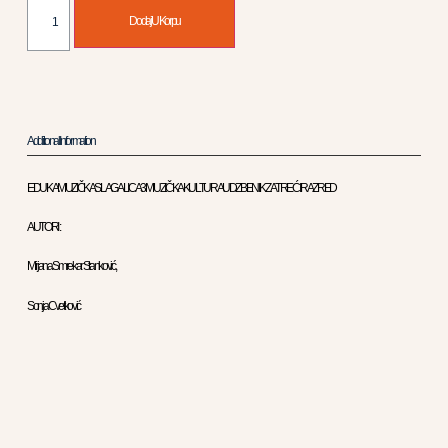
Dodaj U Korpu
Additional Information
EDUKA MUZIČKA SLAGALICA 3 MUZIČKA KULTURA UDZBENIK ZA TREĆI RAZRED
AUTORI :
Mirjana Smrekar Stanković,
Sonja Cvetković