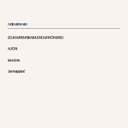
Additional Information
EDUKA MATEMATIKA 3 MUDRICA ZA TRĆI RAZRED
AUTORI :
Ivana Juhas
Jasmina Ignjatović