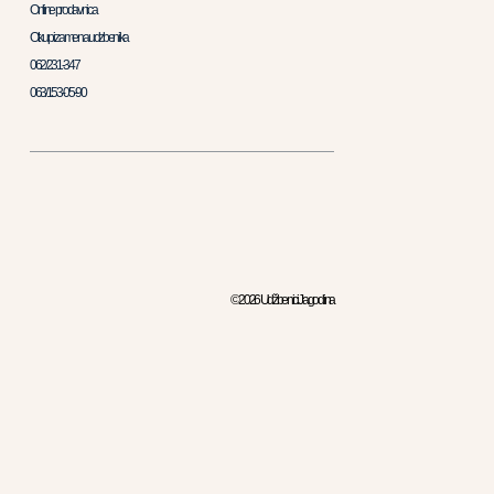
Online prodavnica
Otkup i zamena udzbenika
062/231-347
063/153-05-90
© 2026 Udžbenici Jagodina