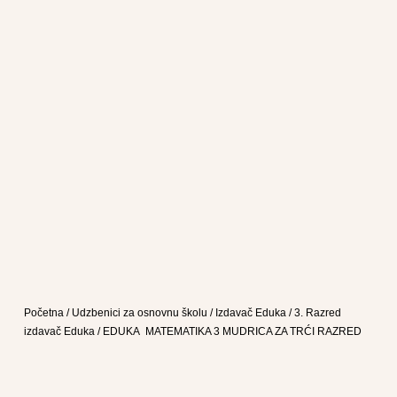
Početna
/
Udzbenici za osnovnu školu
/
Izdavač Eduka
/
3. Razred
izdavač Eduka
/ EDUKA MATEMATIKA 3 MUDRICA ZA TRĆI RAZRED