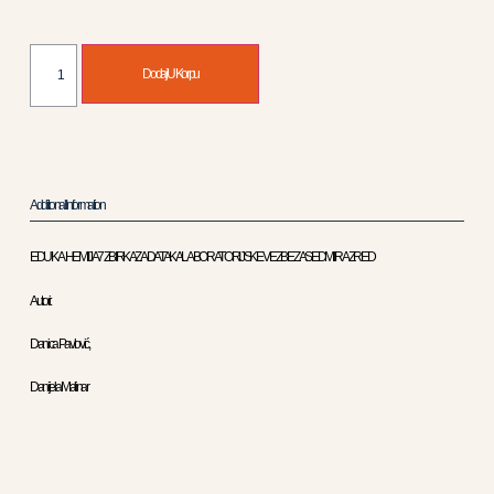
Dodaj U Korpu
Additional Information
EDUKA HEMIJA 7 ZBIRKA ZADATAKA LABORATORIJSKE VEZBE ZA SEDMI RAZRED
Autori:
Danica Pavlović,
Danijela Malinar