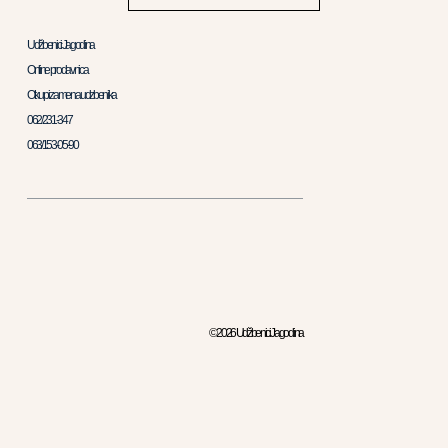
Udžbenici Jagodina
Online prodavnica
Otkup i zamena udzbenika
062/231-347
063/153-05-90
© 2026 Udžbenici Jagodina