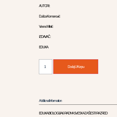
AUTORI :
Dušica Komanović
Vesna Miletić
IZDAVAČ :
EDUKA
Dodaj U Korpu
Additional Information
EDUKA BIOLOGIJA 6 RADNA SVESKA ZA ŠESTI RAZRED