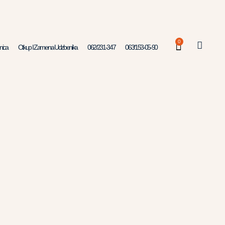
0
nica
Otkup I Zamena Udzbenika
062/231-347
063/153-05-90