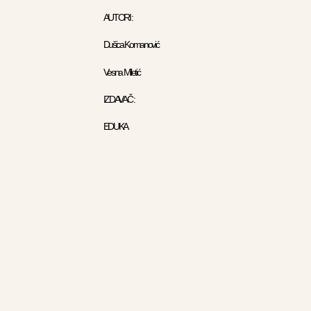
AUTORI :
Dušica Komanović
Vesna Miletić
IZDAVAČ :
EDUKA