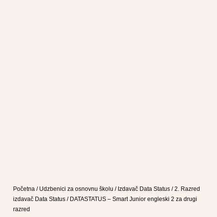
Početna
/
Udzbenici za osnovnu školu
/
Izdavač Data Status
/
2. Razred
izdavač Data Status
/ DATASTATUS – Smart Junior engleski 2 za drugi
razred