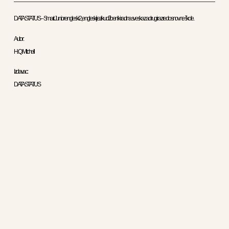
DATASTATUS – Smart Junior engleski 2, engleski jezik udžbenik i radna sveska za drugi razred osnovne škole.
Autor :
H. Q. Mitchell
Izdavac :
DATASTATUS