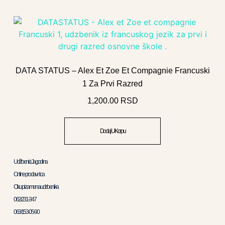
DATA STATUS – Alex Et Zoe Et Compagnie Francuski
1 Za Prvi Razred
1,200.00
RSD
Dodaj U Korpu
Udžbenici Jagodina
Online prodavnica
Otkup i zamena udzbenika
062/231-347
063/153-05-90